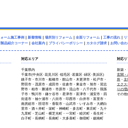
フォーム施工事例
｜
新着情報
｜
場所別リフォーム
｜
全面リフォーム
｜
工事の流れ
｜
リ
新製品紹介コーナー
｜
会社案内
｜
プライバシーポリシー
｜
カタログ請求
｜
お問い合わ
対応エリア
対応リ
千葉県内
新築・
千葉市(中央区･花見川区･稲毛区･若葉区･緑区･美浜区)
玄関・
銚子市・市川市・船橋市・館山市・木更津市・松戸市・
所
・
主
野田市・茂原市・成田市・佐倉市・東金市・旭市・習志
エクス
野市・柏市・勝浦市・市原市・流山市・八千代市・我孫
りの増
子市・鴨川市・鎌ケ谷市・君津市・富津市・浦安市・四
その他
街道市・袖ケ浦市・八街市・印西市・白井市・富里市・
南房総市・匝瑳市・香取市・山武市・いすみ市・大網白
里市・酒々井町・栄町・神崎町・多古町・東庄町・九十
九里町・芝山町・横芝光町・一宮町・睦沢町・長生村・
白子町・長柄町・長南町・大多喜町・御宿町・鋸南町