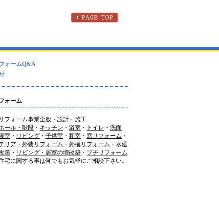
フォームQ&A
せ
フォーム
リフォーム事業全般・設計・施工
ホール・階段
・
キッチン
・
浴室
・
トイレ
・
洗面
寝室
・
リビング
・
子供室
・
和室
・
窓リフォーム
・
テリア
・
外装リフォーム
・
外構リフォーム
・
水廻
改築
・
リビング・居室の増改築
・
プチリフォーム
住宅に関する事は何でもお気軽にご相談下さい。